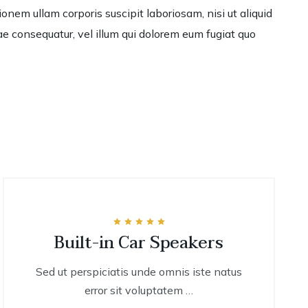
em ullam corporis suscipit laboriosam, nisi ut aliquid
e consequatur, vel illum qui dolorem eum fugiat quo
Rated
Built-in Car Speakers
sale
5.00
out of 5
Sed ut perspiciatis unde omnis iste natus
error sit voluptatem …