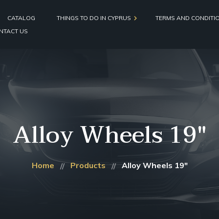
CATALOG
THINGS TO DO IN CYPRUS
TERMS AND CONDITI
NTACT US
Diving in Cyprus
Boat, Yachts & Fishing Trips
Group Travel
Alloy Wheels 19″
Home
Products
Alloy Wheels 19″