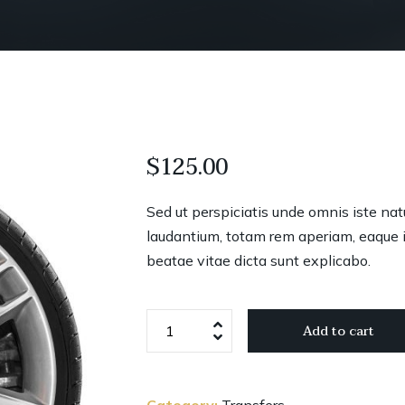
$
125.00
Sed ut perspiciatis unde omnis iste na
laudantium, totam rem aperiam, eaque ip
beatae vitae dicta sunt explicabo.
Alloy
Add to cart
Wheels
19"
quantity
Category:
Transfers