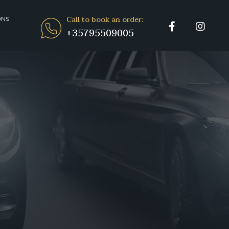
Call to book an order:
ONS
+35795509005