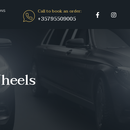
Call to book an order:
ONS
+35795509005
heels