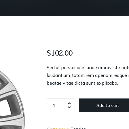
$
102.00
Sed ut perspiciatis unde omnis iste na
laudantium, totam rem aperiam, eaque ip
beatae vitae dicta sunt explicabo.
Reinforced
Add to cart
Aluminum
Wheels
quantity
Category:
Service