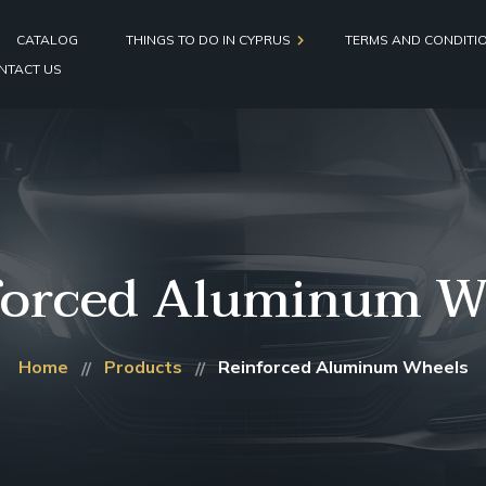
CATALOG
THINGS TO DO IN CYPRUS
TERMS AND CONDITI
NTACT US
Diving in Cyprus
Boat, Yachts & Fishing Trips
Group Travel
forced Aluminum W
Home
Products
Reinforced Aluminum Wheels