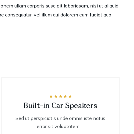
em ullam corporis suscipit laboriosam, nisi ut aliquid
e consequatur, vel illum qui dolorem eum fugiat quo
Rated
Built-in Car Speakers
sale
5.00
out of 5
Sed ut perspiciatis unde omnis iste natus
error sit voluptatem …