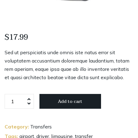
$
17.99
Sed ut perspiciatis unde omnis iste natus error sit
voluptatem accusantium doloremque laudantium, totam
rem aperiam, eaque ipsa quae ab illo inventore veritatis
et quasi architecto beatae vitae dicta sunt explicabo.
Smartwatch
Add to cart
W-
100
quantity
Category:
Transfers
Tags:
airport
,
driver
,
limousine
,
transfer