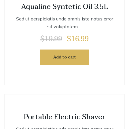
Aqualine Syntetic Oil 3.5L
sale
Sed ut perspiciatis unde omnis iste natus error
sit voluptatem …
$
19.99
$
16.99
Original
Current
price
price
was:
is:
Add to cart
$19.99.
$16.99.
Portable Electric Shaver